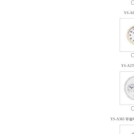
YS-A
YS-A2
YS-A365 