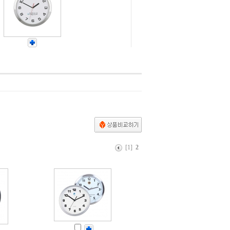
[1]
2