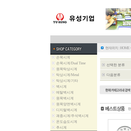
현재위치 :
HOME
손목시계
손목시계/Dual Time
선택한 분류
원목탁상시계
탁상시계/Metal
다음분류
탁상시계/기타
벽시계
메탈벽시계
원목벽시계
원목양면벽시계
디지털벽시계
괘종시계/주석벽시계
온도습도시계
추시계