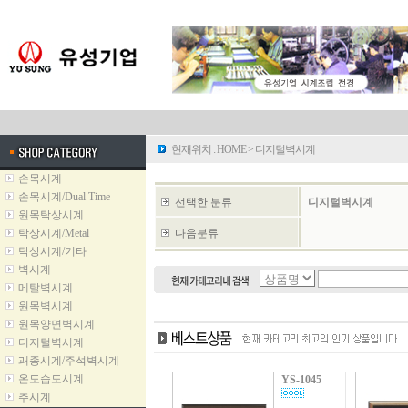
현재위치 :
HOME
>
디지털벽시계
손목시계
손목시계/Dual Time
선택한 분류
디지털벽시계
원목탁상시계
탁상시계/Metal
다음분류
탁상시계/기타
벽시계
메탈벽시계
원목벽시계
원목양면벽시계
디지털벽시계
괘종시계/주석벽시계
온도습도시계
YS-1045
추시계