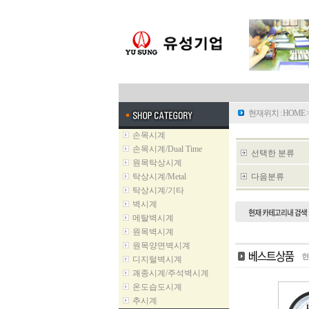
현재위치 :
HOME
손목시계
손목시계/Dual Time
선택한 분류
원목탁상시계
탁상시계/Metal
다음분류
탁상시계/기타
벽시계
메탈벽시계
원목벽시계
원목양면벽시계
디지털벽시계
괘종시계/주석벽시계
온도습도시계
추시계