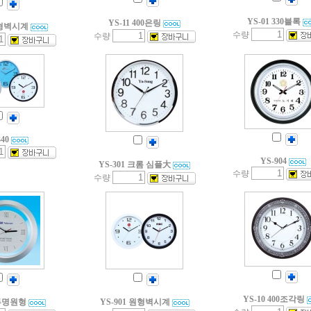
YS-01 330블록
YS-11 400은링
원형벽시계
수량
수량
40
YS-904
YS-301 크롬 심플大
수량
수량
YS-10 400조각링
 투명원형
YS-901 원형벽시계