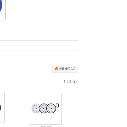
1
[2]