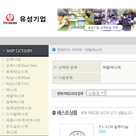
현재위치 :
HOME
>
메탈벽시계
손목시계
손목시계/Dual Time
선택한 분류
메탈벽시계
원목탁상시계
탁상시계/Metal
다음분류
탁상시계/기타
벽시계
메탈벽시계
원목벽시계
원목양면벽시계
디지털벽시계
괘종시계/주석벽시계
온도습도시계
YS-A250 알루미늄
추시계