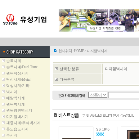
현재위치 :
HOME
>
디지털벽시계
손목시계
손목시계/Dual Time
선택한 분류
디지털벽시계
원목탁상시계
탁상시계/Metal
다음분류
탁상시계/기타
벽시계
메탈벽시계
원목벽시계
원목양면벽시계
디지털벽시계
괘종시계/주석벽시계
온도습도시계
YS-1045
추시계