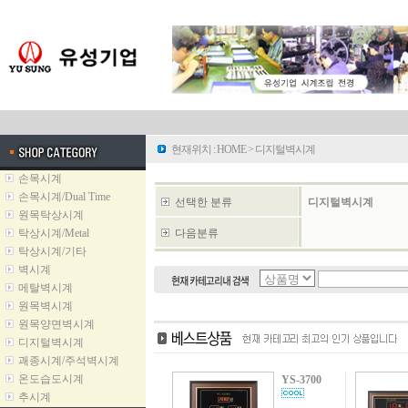
현재위치 :
HOME
>
디지털벽시계
손목시계
손목시계/Dual Time
선택한 분류
디지털벽시계
원목탁상시계
탁상시계/Metal
다음분류
탁상시계/기타
벽시계
메탈벽시계
원목벽시계
원목양면벽시계
디지털벽시계
괘종시계/주석벽시계
온도습도시계
YS-3700
추시계