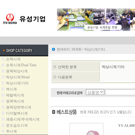
현재위치 :
HOME
>
탁상시계/기타
손목시계
손목시계/Dual Time
선택한 분류
탁상시계/기타
원목탁상시계
탁상시계/Metal
다음분류
탁상시계/기타
벽시계
메탈벽시계
원목벽시계
원목양면벽시계
디지털벽시계
괘종시계/주석벽시계
온도습도시계
YS-AL400
추시계