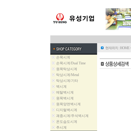
현재위치 :
HOME
손목시계
손목시계/Dual Time
원목탁상시계
탁상시계/Metal
탁상시계/기타
벽시계
메탈벽시계
원목벽시계
원목양면벽시계
디지털벽시계
괘종시계/주석벽시계
온도습도시계
추시계