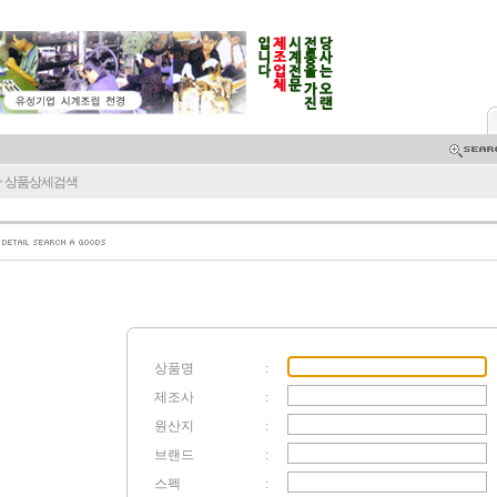
> 상품상세검색
상품명
:
제조사
:
원산지
:
브랜드
:
스펙
: